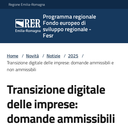
Vai al contenuto
Vai alla navigazione
Vai al footer
Regione Emilia-Romagna
Programma regionale
Programma
Fondo europeo di
regionale
sviluppo regionale -
Fondo
Fesr
europeo di
sviluppo
regionale -
Home
/
Novità
/
Notizie
/
2025
/
Transizione digitale delle imprese: domande ammissibili e
Fesr
non ammissibili
Transizione digitale
Salta al contenuto
Novità
delle imprese:
Programmi
domande ammissibili
e
strategie