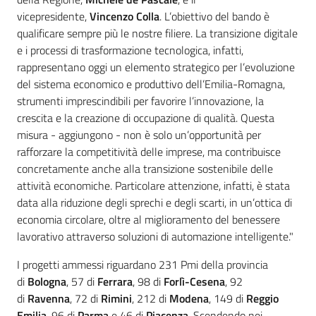
vicepresidente,
Vincenzo Colla
. L’obiettivo del bando è
qualificare sempre più le nostre filiere. La transizione digitale
e i processi di trasformazione tecnologica, infatti,
rappresentano oggi un elemento strategico per l’evoluzione
del sistema economico e produttivo dell’Emilia-Romagna,
strumenti imprescindibili per favorire l’innovazione, la
crescita e la creazione di occupazione di qualità. Questa
misura - aggiungono - non è solo un’opportunità per
rafforzare la competitività delle imprese, ma contribuisce
concretamente anche alla transizione sostenibile delle
attività economiche. Particolare attenzione, infatti, è stata
data alla riduzione degli sprechi e degli scarti, in un’ottica di
economia circolare, oltre al miglioramento del benessere
lavorativo attraverso soluzioni di automazione intelligente."
I progetti ammessi riguardano 231 Pmi della provincia
di
Bologna
, 57 di
Ferrara
, 98 di
Forlì-Cesena
, 92
di
Ravenna
, 72 di
Rimini
, 212 di
Modena
, 149 di
Reggio
Emilia
, 96 di
Parma
e 46 di
Piacenza
. Scendendo nei