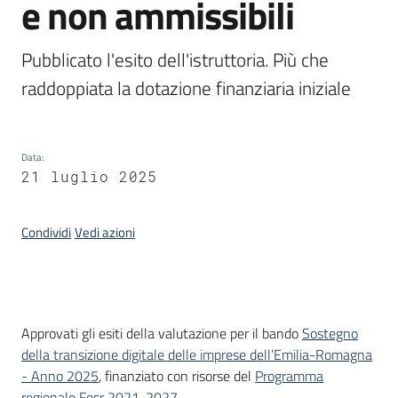
e non ammissibili
Pubblicato l'esito dell'istruttoria. Più che 
Opportunità
raddoppiata la dotazione finanziaria iniziale
Progetti
e
Data
:
attività
21 luglio 2025
Servizi
Condividi
Vedi azioni
Introduzione
Approvati gli esiti della valutazione per il bando
Sostegno
della transizione digitale delle imprese dell’Emilia-Romagna
Comunicazione
- Anno 2025
, finanziato con risorse del
Programma
e
regionale Fesr 2021-2027
.