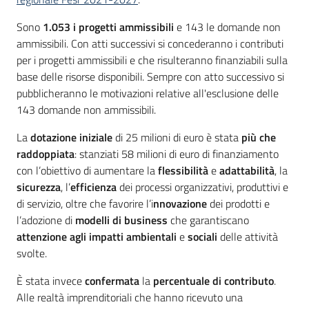
partecipazione
Sono
1.053 i progetti ammissibili
e 143 le domande non
ammissibili. Con atti successivi si concederanno i contributi
per i progetti ammissibili e che risulteranno finanziabili sulla
Seguici
base delle risorse disponibili. Sempre con atto successivo si
su
pubblicheranno le motivazioni relative all'esclusione delle
143 domande non ammissibili.
La
dotazione iniziale
di 25 milioni di euro è stata
più che
raddoppiata
: stanziati 58 milioni di euro di finanziamento
con l’obiettivo di aumentare la
flessibilità
e
adattabilità
, la
sicurezza
, l’
efficienza
dei processi organizzativi, produttivi e
di servizio, oltre che favorire l’i
nnovazione
dei prodotti e
l’adozione di
modelli di business
che garantiscano
attenzione agli impatti ambientali
e
sociali
delle attività
svolte.
È stata invece
confermata
la
percentuale di contributo
.
Alle realtà imprenditoriali che hanno ricevuto una