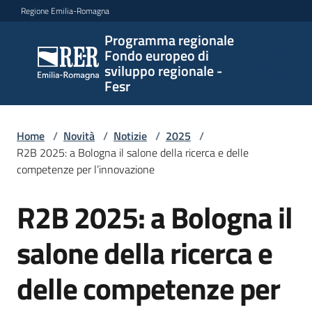
Vai al contenuto
Vai alla navigazione
Vai al footer
Regione Emilia-Romagna
Programma regionale
Programma
Fondo europeo di
regionale
sviluppo regionale -
Fondo
Fesr
europeo di
sviluppo
regionale -
Home
/
Novità
/
Notizie
/
2025
/
R2B 2025: a Bologna il salone della ricerca e delle
Fesr
competenze per l’innovazione
R2B 2025: a Bologna il
Salta al contenuto
Novità
salone della ricerca e
Programmi
delle competenze per
e
strategie