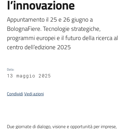
l’innovazione
Appuntamento il 25 e 26 giugno a 
Opportunità
BolognaFiere. Tecnologie strategiche, 
programmi europei e il futuro della ricerca al 
Progetti
centro dell’edizione 2025
e
attività
Data
:
Servizi
13 maggio 2025
Condividi
Vedi azioni
Comunicazione
e
Introduzione
Due giornate di dialogo, visione e opportunità per imprese,