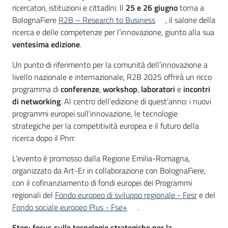
partecipazione
ricercatori, istituzioni e cittadini. Il
25 e 26 giugno
torna a
BolognaFiere
R2B – Research to Business
, il salone della
ricerca e delle competenze per l’innovazione, giunto alla sua
ventesima edizione
.
Seguici
su
Un punto di riferimento per la comunità dell’innovazione a
livello nazionale e internazionale, R2B 2025 offrirà un ricco
programma di
conferenze
,
workshop
,
laboratori
e
incontri
di networking
. Al centro dell’edizione di quest’anno: i nuovi
programmi europei sull'innovazione, le tecnologie
strategiche per la competitività europea e il futuro della
ricerca dopo il Pnrr.
L’evento è promosso dalla Regione Emilia-Romagna,
organizzato da Art-Er in collaborazione con BolognaFiere,
con il cofinanziamento di fondi europei dei Programmi
regionali del
Fondo europeo di sviluppo regionale - Fesr
e del
Fondo sociale europeo Plus - Fse+
.
Step: focus sulle tecnologie strategiche per la