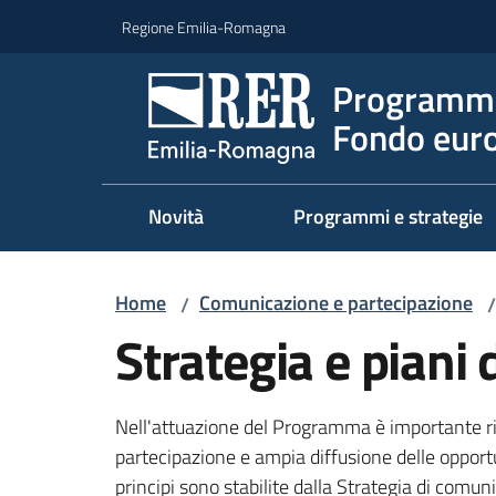
Vai al contenuto
Vai alla navigazione
Vai al footer
Regione Emilia-Romagna
Programma
Fondo euro
Novità
Programmi e strategie
Home
Comunicazione e partecipazione
/
/
Strategia e piani
Nell'attuazione del Programma è importante risp
partecipazione e ampia diffusione delle opportun
principi sono stabilite dalla Strategia di com