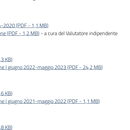
14-2020
(
PDF
-
1,1 MB
)
one
(
PDF
-
1,2 MB
)
- a cura del Valutatore indipendente
,3 KB
)
ione | giugno 2022-maggio 2023
(
PDF
-
24,2 MB
)
,6 KB
)
ione | giugno 2021-maggio 2022
(
PDF
-
1,1 MB
)
,8 KB
)