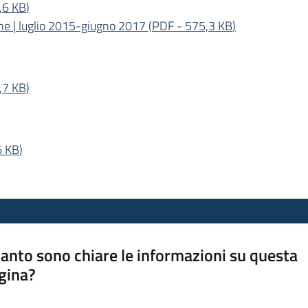
,6 KB
)
one | luglio 2015-giugno 2017
(
PDF
-
575,3 KB
)
,7 KB
)
6 KB
)
anto sono chiare le informazioni su questa
gina?
a da 1 a 5 stelle