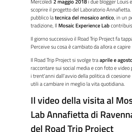
Mercoledì
2 maggio 2018
i due blogger Louis e
scoprire il progetto del Laboratorio Annafietta.
pubblico la
tecnica del mosaico antico
, in un 
tradizione, Il
Mosaic Experience Lab
contribuis
Il giorno successivo il Road Trip Project fa tap
Perceive su cosa è cambiato da allora e capire 
Il Road Trip Project si svolge tra
aprile e agost
raccontare sui social media e con foto e video pr
i trent'anni dall'avvio della politica di coesion
utili a cambiare in meglio la vita quotidiana.
Il video della visita al M
Lab Annafietta di Ravenna
del Road Trip Project