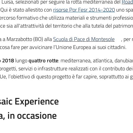
 Luisa, selezionati per seguire la rotta mediterranea del
Road 
 Qui è stato allestito con
risorse Por Fesr 2014-2020
uno spa
percorso formativo che utilizza materiali e strumenti profession
ce sia all'attrattività del territorio che alla tutela del patrimon
pa a Marzabotto (BO) alla
Scuola di Pace di Montesole
, per
cosa fare per avvicinare l’Unione Europea ai suoi cittadini.
o 2018
lungo
quattro rotte
: mediterranea, atlantica, danubian
ogetti, servizi o infrastrutture realizzati con il contributo de
e Ue, l’obiettivo di questo progetto è far capire, soprattutto a
osaic Experience
, in occasione