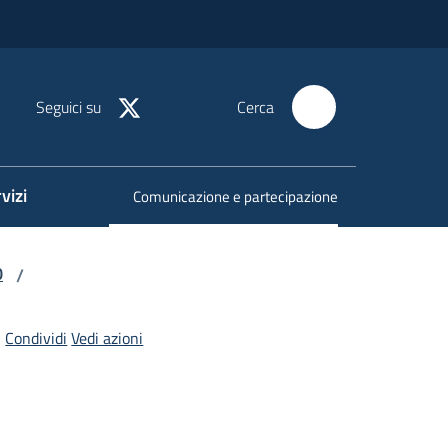
Seguici su
Cerca
vizi
Comunicazione e partecipazione
Menu selezionato
0
/
Condividi
Vedi azioni