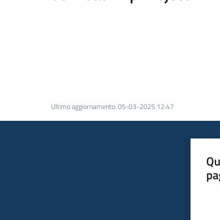
Ultimo aggiornamento
:
05-03-2025 12:47
Qu
pa
Valut