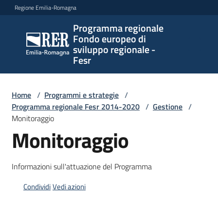
Vai al contenuto
Vai alla navigazione
Vai al footer
Regione Emilia-Romagna
Programma regionale
Programma
Fondo europeo di
regionale
sviluppo regionale -
Fondo
Fesr
europeo di
sviluppo
regionale -
Home
/
Programmi e strategie
/
Programma regionale Fesr 2014-2020
Fesr
/
Gestione
/
Monitoraggio
Monitoraggio
Novità
Informazioni sull'attuazione del Programma
Condividi
Vedi azioni
Programmi
e
strategie