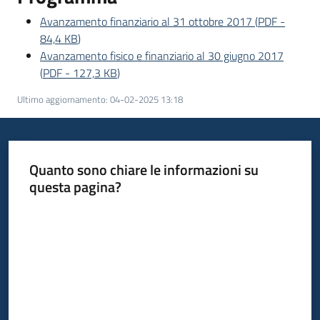
partecipazione
Avanzamento finanziario al 31 ottobre 2017
(
PDF
-
84,4 KB
)
Avanzamento fisico e finanziario al 30 giugno 2017
Seguici
(
PDF
-
127,3 KB
)
su
Ultimo aggiornamento
:
04-02-2025 13:18
Quanto sono chiare le informazioni su
questa pagina?
Valuta da 1 a 5 stelle