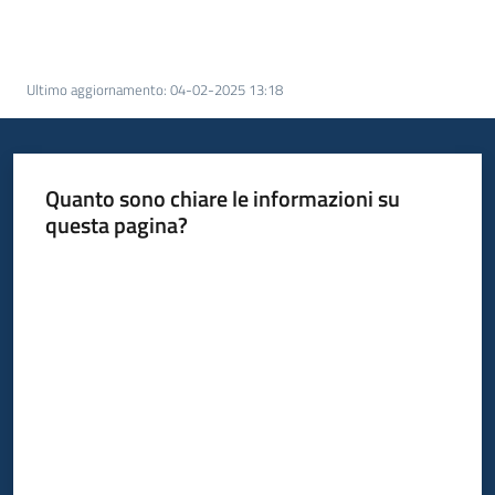
Opportunità
Ultimo aggiornamento
:
04-02-2025 13:18
Progetti
Quanto sono chiare le informazioni su
e
questa pagina?
attività
Valuta da 1 a 5 stelle
Servizi
Comunicazione
e