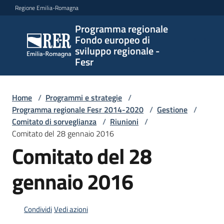
Vai al contenuto
Vai alla navigazione
Vai al footer
Regione Emilia-Romagna
Programma regionale
Programma
Fondo europeo di
regionale
sviluppo regionale -
Fondo
Fesr
europeo di
sviluppo
regionale -
Home
/
Programmi e strategie
/
Programma regionale Fesr 2014-2020
Fesr
/
Gestione
/
Comitato di sorveglianza
/
Riunioni
/
Comitato del 28 gennaio 2016
Comitato del 28
Novità
gennaio 2016
Programmi
e
Condividi
Vedi azioni
strategie