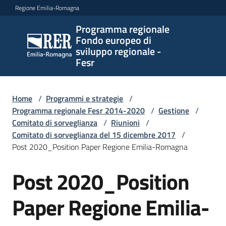
Vai al contenuto
Vai alla navigazione
Vai al footer
Regione Emilia-Romagna
Programma regionale
Programma
Fondo europeo di
regionale
sviluppo regionale -
Fondo
Fesr
europeo di
sviluppo
regionale -
Home
/
Programmi e strategie
/
Programma regionale Fesr 2014-2020
Fesr
/
Gestione
/
Comitato di sorveglianza
/
Riunioni
/
Comitato di sorveglianza del 15 dicembre 2017
/
Post 2020_Position Paper Regione Emilia-Romagna
Novità
Post 2020_Position
Paper Regione Emilia-
Programmi
e
strategie