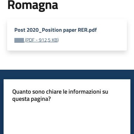
Romagna
Opportunità
Post 2020_Position paper RER.pdf
(
PDF
-
912,5 KB
)
Progetti
e
attività
Servizi
Quanto sono chiare le informazioni su
questa pagina?
Valuta da 1 a 5 stelle
Comunicazione
e