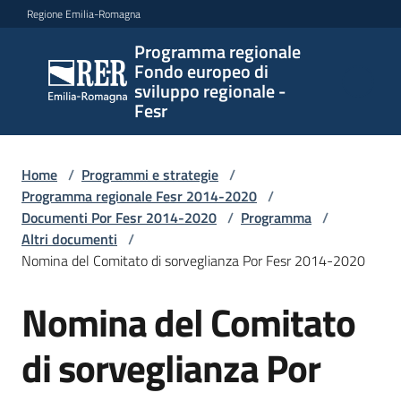
Vai al contenuto
Vai alla navigazione
Vai al footer
Regione Emilia-Romagna
Programma regionale
Programma
Fondo europeo di
regionale
sviluppo regionale -
Fondo
Fesr
europeo di
sviluppo
regionale -
Home
/
Programmi e strategie
/
Programma regionale Fesr 2014-2020
Fesr
/
Documenti Por Fesr 2014-2020
/
Programma
/
Altri documenti
/
Nomina del Comitato di sorveglianza Por Fesr 2014-2020
Novità
Nomina del Comitato
di sorveglianza Por
Programmi
e
strategie