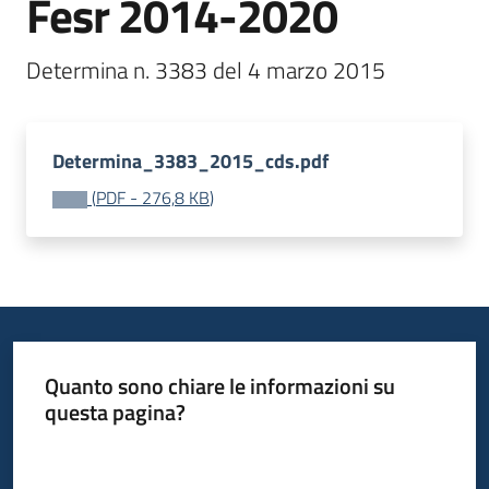
Fesr 2014-2020
Determina n. 3383 del 4 marzo 2015
Opportunità
Determina_3383_2015_cds.pdf
Progetti
e
(
PDF
-
276,8 KB
)
attività
Servizi
Quanto sono chiare le informazioni su
questa pagina?
Comunicazione
Valuta da 1 a 5 stelle
e