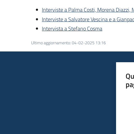
Interviste a Palma Costi, Morena Diazzi, 
Interviste a Salvatore Vescina e a Gianpa
Intervista a Stefano Cosma
Ultimo aggiornamento
:
04-02-2025 13:16
Qu
pa
Valut