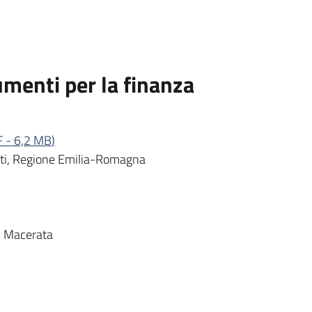
umenti per la finanza
F
-
6,2 MB
)
enti, Regione Emilia-Romagna
di Macerata