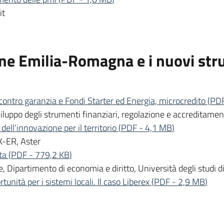
it
one Emilia-Romagna e i nuovi str
 contro garanzia e Fondi Starter ed Energia, microcredito
(
PD
iluppo degli strumenti finanziari, regolazione e accreditam
ell’innovazione per il territorio
(
PDF
-
4,1 MB
)
K-ER, Aster
ta
(
PDF
-
779,2 KB
)
, Dipartimento di economia e diritto, Università degli studi 
tunità per i sistemi locali. Il caso Liberex
(
PDF
-
2,9 MB
)