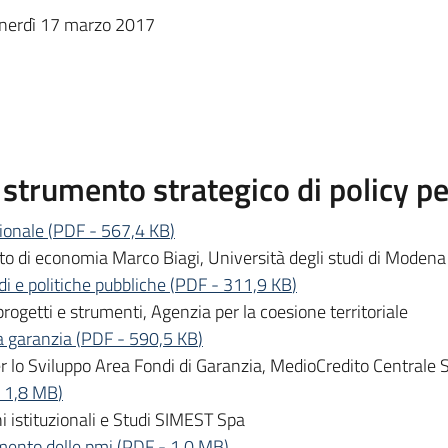
enerdì 17 marzo 2017
strumento strategico di policy pe
ionale
(
PDF
-
567,4 KB
)
o di economia Marco Biagi, Università degli studi di Modena
di e politiche pubbliche
(
PDF
-
311,9 KB
)
ogetti e strumenti, Agenzia per la coesione territoriale
la garanzia
(
PDF
-
590,5 KB
)
r lo Sviluppo Area Fondi di Garanzia, MedioCredito Centrale 
1,8 MB
)
 istituzionali e Studi SIMEST Spa
amento delle pmi
(
PDF
-
1,0 MB
)