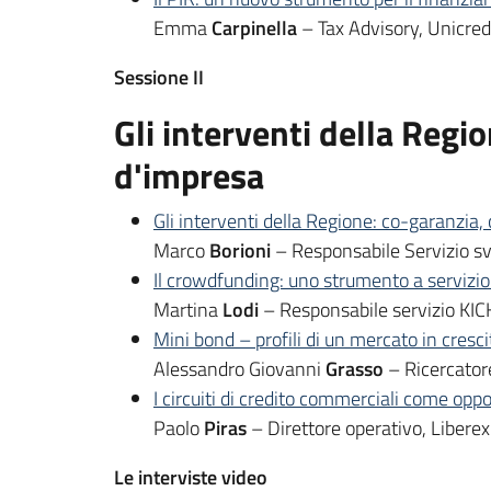
Emma
Carpinella
– Tax Advisory, Unicred
Sessione II
Gli interventi della Regi
d'impresa
Gli interventi della Regione: co-garanzia,
Marco
Borioni
– Responsabile Servizio sv
Il crowdfunding: uno strumento a servizio d
Martina
Lodi
– Responsabile servizio KIC
Mini bond – profili di un mercato in cresci
Alessandro Giovanni
Grasso
– Ricercatore
I circuiti di credito commerciali come oppor
Paolo
Piras
– Direttore operativo, Liberex
Le interviste video