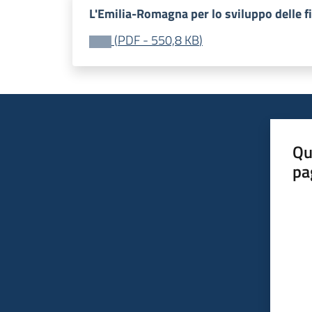
L'Emilia-Romagna per lo sviluppo delle fi
(
PDF
-
550,8 KB
)
Qu
pa
Valut