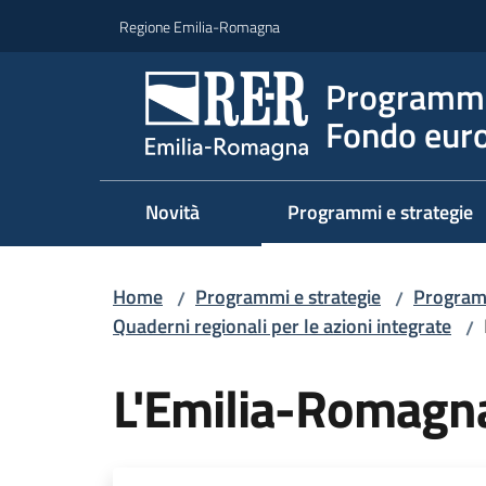
Vai al contenuto
Vai alla navigazione
Vai al footer
Regione Emilia-Romagna
Programma
Fondo euro
Novità
Programmi e strategie
Home
Programmi e strategie
Program
/
/
Quaderni regionali per le azioni integrate
/
L'Emilia-Romagna 