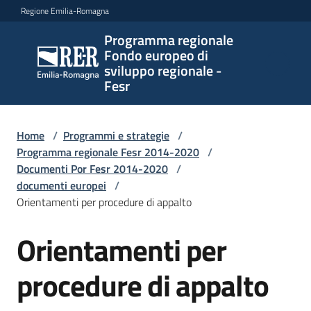
Vai al contenuto
Vai alla navigazione
Vai al footer
Regione Emilia-Romagna
Programma regionale
Programma
Fondo europeo di
regionale
sviluppo regionale -
Fondo
Fesr
europeo di
sviluppo
regionale -
Home
/
Programmi e strategie
/
Programma regionale Fesr 2014-2020
Fesr
/
Documenti Por Fesr 2014-2020
/
documenti europei
/
Orientamenti per procedure di appalto
Novità
Orientamenti per
procedure di appalto
Programmi
e
strategie