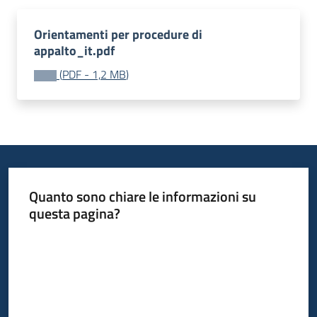
Orientamenti per procedure di
appalto_it.pdf
Opportunità
(
PDF
-
1,2 MB
)
Progetti
e
attività
Servizi
Quanto sono chiare le informazioni su
questa pagina?
Valuta da 1 a 5 stelle
Comunicazione
e