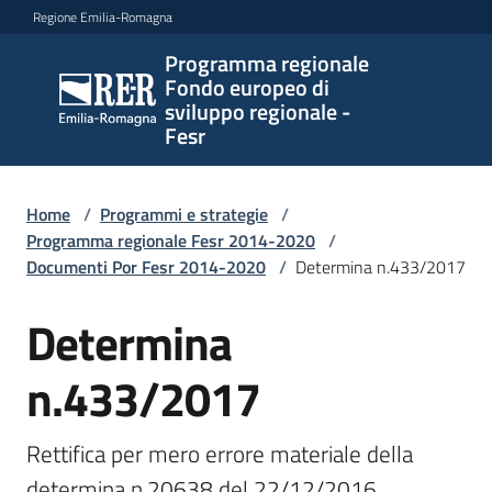
Vai al contenuto
Vai alla navigazione
Vai al footer
Regione Emilia-Romagna
Programma regionale
Programma
Fondo europeo di
regionale
sviluppo regionale -
Fondo
Fesr
europeo di
sviluppo
regionale -
Home
/
Programmi e strategie
/
Programma regionale Fesr 2014-2020
Fesr
/
Documenti Por Fesr 2014-2020
/
Determina n.433/2017
Determina
Novità
n.433/2017
Programmi
Rettifica per mero errore materiale della 
e
strategie
determina n.20638 del 22/12/2016