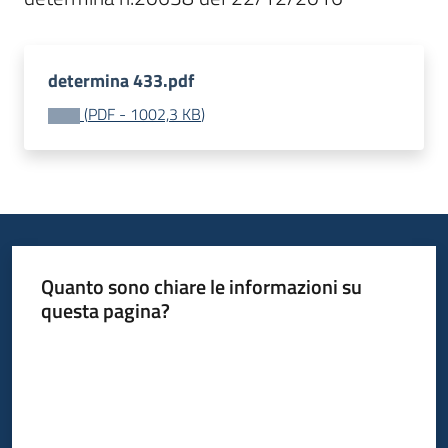
Opportunità
determina 433.pdf
(
PDF
-
1002,3 KB
)
Progetti
e
attività
Servizi
Quanto sono chiare le informazioni su
questa pagina?
Valuta da 1 a 5 stelle
Comunicazione
e