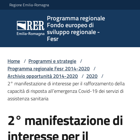
Vai al contenuto
Vai alla navigazione
Vai al footer
Regione Emilia-Romagna
Programma regionale
Programma
Fondo europeo di
regionale
sviluppo regionale -
Fondo
Fesr
europeo di
sviluppo
regionale -
Home
/
Programmi e strategie
/
Programma regionale Fesr 2014-2020
Fesr
/
Archivio opportunità 2014-2020
/
2020
/
2° manifestazione di interesse per il rafforzamento della
capacità di risposta all’emergenza Covid-19 dei servizi di
Novità
assistenza sanitaria
2° manifestazione di
Salta al contenuto
Programmi
interesse per il
e
strategie