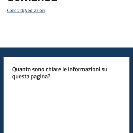
Condividi
Vedi azioni
Opportunità
Progetti
e
attività
Quanto sono chiare le informazioni su
questa pagina?
Servizi
Valuta da 1 a 5 stelle
Comunicazione
e