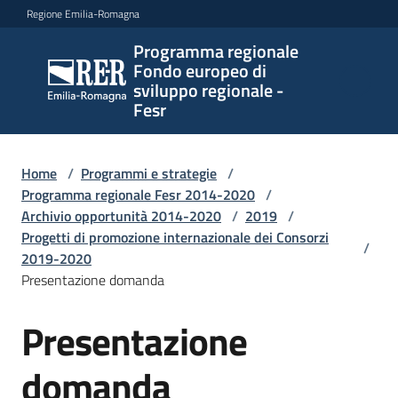
Vai al contenuto
Vai alla navigazione
Vai al footer
Regione Emilia-Romagna
Programma regionale
Programma
Fondo europeo di
regionale
sviluppo regionale -
Fondo
Fesr
europeo di
sviluppo
regionale -
Home
/
Programmi e strategie
/
Programma regionale Fesr 2014-2020
Fesr
/
Archivio opportunità 2014-2020
/
2019
/
Progetti di promozione internazionale dei Consorzi
/
2019-2020
Novità
Presentazione domanda
Presentazione
Salta al contenuto
Programmi
domanda
e
strategie