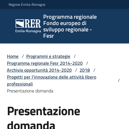
Vai al contenuto
Vai alla navigazione
Vai al footer
Regione Emilia-Romagna
Programma regionale
Programma
Fondo europeo di
regionale
sviluppo regionale -
Fondo
Fesr
europeo di
sviluppo
regionale -
Home
/
Programmi e strategie
/
Programma regionale Fesr 2014-2020
Fesr
/
Archivio opportunità 2014-2020
/
2018
/
Progetti per l'innovazione delle attività libero
/
professionali
Novità
Presentazione domanda
Presentazione
Salta al contenuto
Programmi
domanda
e
strategie