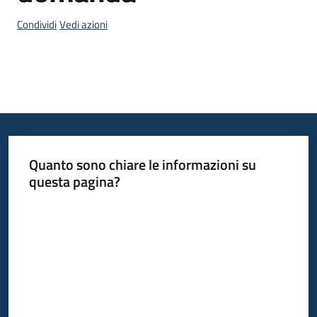
Condividi
Vedi azioni
Opportunità
Progetti
e
attività
Quanto sono chiare le informazioni su
questa pagina?
Servizi
Valuta da 1 a 5 stelle
Comunicazione
e