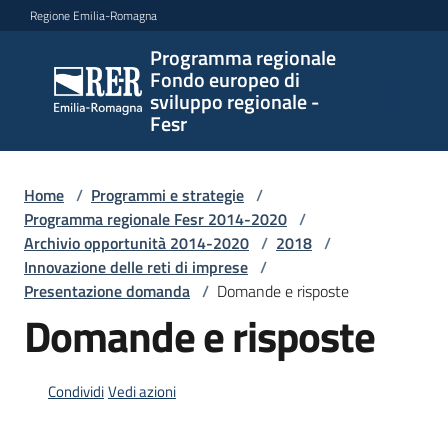
Vai al contenuto
Vai alla navigazione
Vai al footer
Regione Emilia-Romagna
Programma regionale
Programma
Fondo europeo di
regionale
sviluppo regionale -
Fondo
Fesr
europeo di
sviluppo
regionale -
Home
/
Programmi e strategie
/
Programma regionale Fesr 2014-2020
Fesr
/
Archivio opportunità 2014-2020
/
2018
/
Innovazione delle reti di imprese
/
Presentazione domanda
/
Domande e risposte
Novità
Domande e risposte
Programmi
Condividi
Vedi azioni
e
strategie