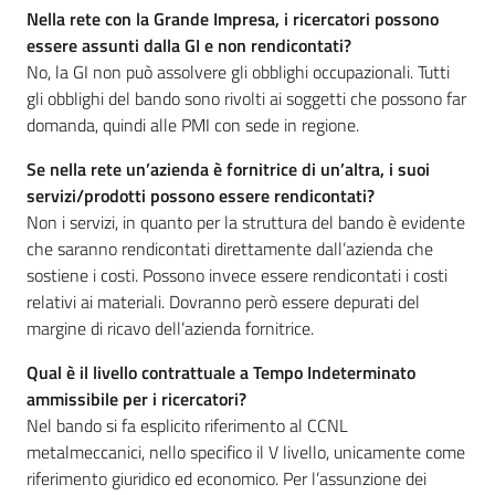
Nella rete con la Grande Impresa, i ricercatori possono
essere assunti dalla GI e non rendicontati?
No, la GI non può assolvere gli obblighi occupazionali. Tutti
Opportunità
gli obblighi del bando sono rivolti ai soggetti che possono far
domanda, quindi alle PMI con sede in regione.
Progetti
Se nella rete un’azienda è fornitrice di un’altra, i suoi
e
servizi/prodotti possono essere rendicontati?
attività
Non i servizi, in quanto per la struttura del bando è evidente
che saranno rendicontati direttamente dall’azienda che
sostiene i costi. Possono invece essere rendicontati i costi
Servizi
relativi ai materiali. Dovranno però essere depurati del
margine di ricavo dell’azienda fornitrice.
Qual è il livello contrattuale a Tempo Indeterminato
ammissibile per i ricercatori?
Nel bando si fa esplicito riferimento al CCNL
Comunicazione
metalmeccanici, nello specifico il V livello, unicamente come
e
riferimento giuridico ed economico. Per l’assunzione dei