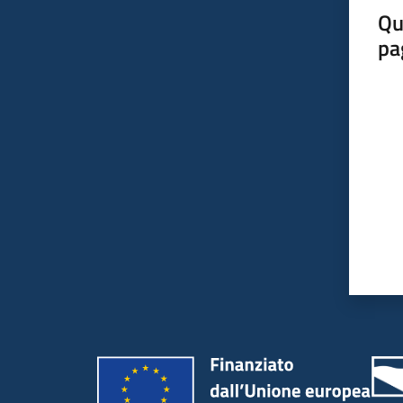
Qu
pa
Valut