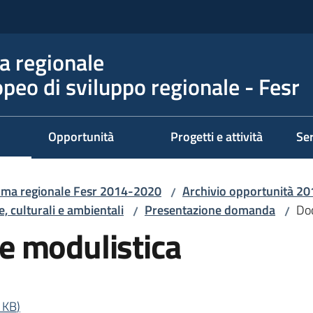
 regionale
peo di sviluppo regionale - Fesr
Opportunità
Progetti e attività
Ser
ma regionale Fesr 2014-2020
Archivio opportunità 2
/
e, culturali e ambientali
Presentazione domanda
Do
/
/
e modulistica
 KB
)