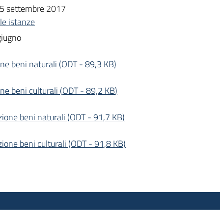
 25 settembre 2017
le istanze
giugno
ne beni naturali
(
ODT
-
89,3 KB
)
e beni culturali
(
ODT
-
89,2 KB
)
ione beni naturali
(
ODT
-
91,7 KB
)
one beni culturali
(
ODT
-
91,8 KB
)