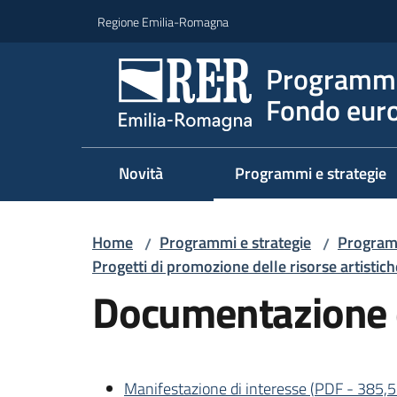
Vai al contenuto
Vai alla navigazione
Vai al footer
Regione Emilia-Romagna
Programma
Fondo euro
Novità
Programmi e strategie
Home
Programmi e strategie
Program
/
/
Progetti di promozione delle risorse artistich
Documentazione 
Manifestazione di interesse
(
PDF
-
385,5