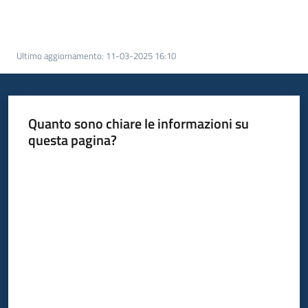
Opportunità
Ultimo aggiornamento
:
11-03-2025 16:10
Progetti
Quanto sono chiare le informazioni su
e
questa pagina?
attività
Valuta da 1 a 5 stelle
Servizi
Comunicazione
e