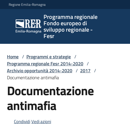
Vai al contenuto
Vai alla navigazione
Vai al footer
Regione Emilia-Romagna
Programma regionale
Programma
Fondo europeo di
regionale
sviluppo regionale -
Fondo
Fesr
europeo di
sviluppo
regionale -
Home
/
Programmi e strategie
/
Programma regionale Fesr 2014-2020
Fesr
/
Archivio opportunità 2014-2020
/
2017
/
Documentazione antimafia
Documentazione
Novità
antimafia
Programmi
e
Condividi
Vedi azioni
strategie