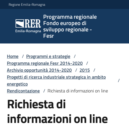
Vai al contenuto
Vai alla navigazione
Vai al footer
Regione Emilia-Romagna
Programma regionale
Programma
Fondo europeo di
regionale
sviluppo regionale -
Fondo
Fesr
europeo di
sviluppo
regionale -
Home
/
Programmi e strategie
/
Programma regionale Fesr 2014-2020
Fesr
/
Archivio opportunità 2014-2020
/
2015
/
Progetti di ricerca industriale strategica in ambito
/
energetico
Novità
Rendicontazione
/
Richiesta di informazioni on line
Richiesta di
informazioni on line
Programmi
e
strategie