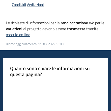
Condividi
Vedi azioni
Opportunità
Le richieste di informazioni per la
rendicontazione
e/o per le
variazioni
al progetto devono essere
trasmesse
tramite
modulo on line
Progetti
e
Ultimo aggiornamento
:
11-03-2025 16:08
attività
Servizi
Quanto sono chiare le informazioni su
questa pagina?
Valuta da 1 a 5 stelle
Comunicazione
e