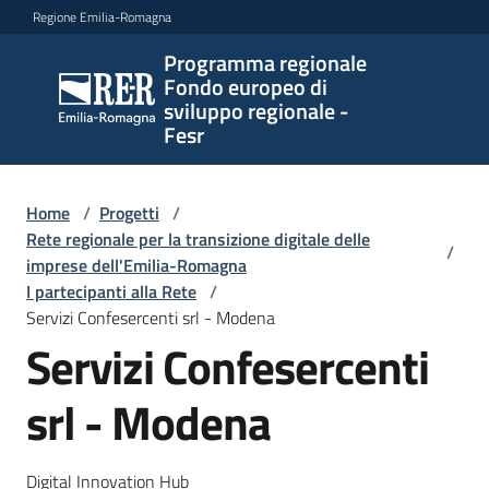
Vai al contenuto
Vai alla navigazione
Vai al footer
Regione Emilia-Romagna
Programma regionale
Programma
Fondo europeo di
regionale
sviluppo regionale -
Fondo
Fesr
europeo di
sviluppo
regionale -
Home
/
Progetti
/
Rete regionale per la transizione digitale delle
Fesr
/
imprese dell'Emilia-Romagna
I partecipanti alla Rete
/
Servizi Confesercenti srl - Modena
Novità
Servizi Confesercenti
srl - Modena
Programmi
e
strategie
Digital Innovation Hub