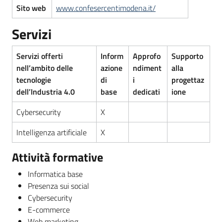
Sito web
www.confesercentimodena.it/
Servizi
Servizi offerti
Inform
Approfo
Supporto
nell’ambito delle
azione
ndiment
alla
tecnologie
di
i
progettaz
dell’Industria 4.0
base
dedicati
ione
Cybersecurity
X
Intelligenza artificiale
X
Attività formative
Informatica base
Presenza sui social
Cybersecurity
E-commerce
Web marketing