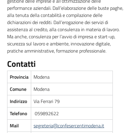
gestione delle imprese e all’ottimizzazione delle
partecipazione
performance aziendali. Dall’elaborazione delle buste paghe,
alla tenuta della contabilità e compilazione delle
dichiarazioni dei redditi. Dall’erogazione dei servizi di
Seguici
assistenza al credito, alla consulenza in materia di lavoro.
su
Ma anche, consulenza per l’avvio di impresa e start-up,
sicurezza sul lavoro e ambiente, innovazione digitale,
pratiche amministrative, formazione professionale.
Contatti
Provincia
Modena
Comune
Modena
Indirizzo
Via Ferrari 79
Telefono
059892622
Mail
segreteria@confesercentimodena.it