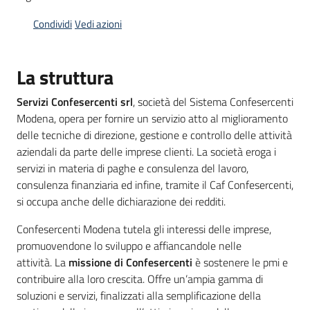
Condividi
Vedi azioni
Opportunità
La struttura
Servizi Confesercenti srl
, società del Sistema Confesercenti
Progetti
Modena, opera per fornire un servizio atto al miglioramento
e
delle tecniche di direzione, gestione e controllo delle attività
attività
aziendali da parte delle imprese clienti. La società eroga i
Menu selezionato
servizi in materia di paghe e consulenza del lavoro,
Servizi
consulenza finanziaria ed infine, tramite il Caf Confesercenti,
si occupa anche delle dichiarazione dei redditi.
Confesercenti Modena tutela gli interessi delle imprese,
promuovendone lo sviluppo e affiancandole nelle
attività. La
missione di Confesercenti
è sostenere le pmi e
contribuire alla loro crescita. Offre un’ampia gamma di
Comunicazione
soluzioni e servizi, finalizzati alla semplificazione della
e