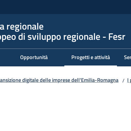
 regionale
peo di sviluppo regionale - Fesr
Opportunità
Progetti e attività
Ser
Menu selezionato
ransizione digitale delle imprese dell'Emilia-Romagna
I
/