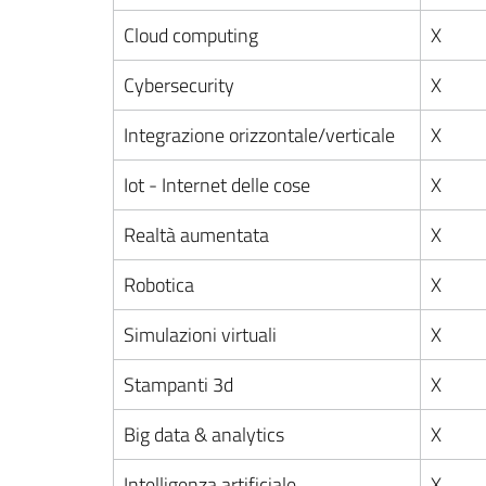
Cloud computing
X
Cybersecurity
X
Integrazione orizzontale/verticale
X
Iot - Internet delle cose
X
Realtà aumentata
X
Robotica
X
Simulazioni virtuali
X
Stampanti 3d
X
Big data & analytics
X
Intelligenza artificiale
X