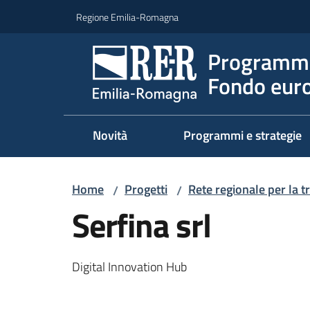
Vai al contenuto
Vai alla navigazione
Vai al footer
Regione Emilia-Romagna
Programma
Fondo euro
Novità
Programmi e strategie
Home
Progetti
Rete regionale per la t
/
/
Serfina srl
Digital Innovation Hub