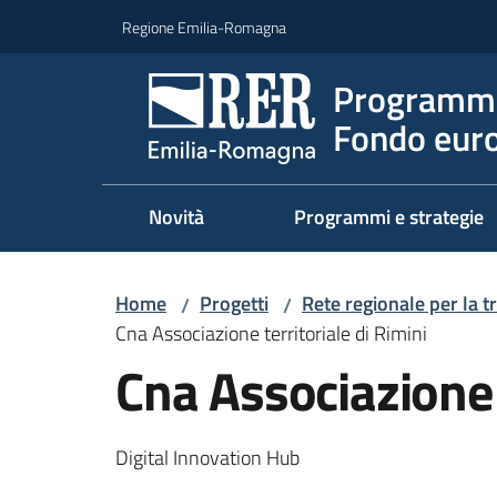
Vai al contenuto
Vai alla navigazione
Vai al footer
Regione Emilia-Romagna
Programma
Fondo euro
Novità
Programmi e strategie
Home
Progetti
Rete regionale per la t
/
/
Cna Associazione territoriale di Rimini
Cna Associazione t
Digital Innovation Hub