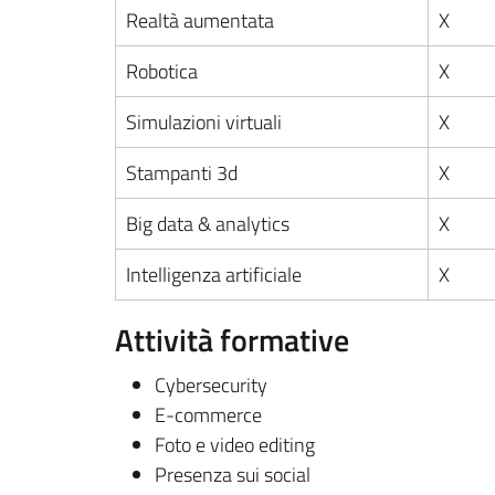
Realtà aumentata
X
Robotica
X
Simulazioni virtuali
X
Stampanti 3d
X
Big data & analytics
X
Intelligenza artificiale
X
Attività formative
Cybersecurity
E-commerce
Foto e video editing
Presenza sui social