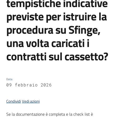
tempistiche indicative
previste per istruire la
Opportunità
procedura su Sfinge,
una volta caricati i
Progetti
e
contratti sul cassetto?
attività
Menu selezionato
Servizi
Data
:
09 febbraio 2026
Condividi
Vedi azioni
Comunicazione
e
Se la documentazione è completa e la check list è