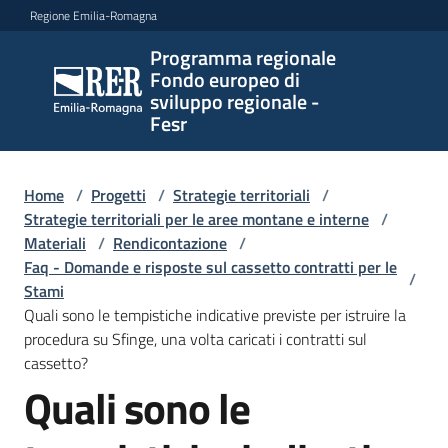
Vai al contenuto
Vai alla navigazione
Vai al footer
Regione Emilia-Romagna
Programma regionale
Programma
Fondo europeo di
regionale
sviluppo regionale -
Fondo
Fesr
europeo di
sviluppo
regionale -
Home
/
Progetti
/
Strategie territoriali
/
Strategie territoriali per le aree montane e interne
Fesr
/
Materiali
/
Rendicontazione
/
Faq - Domande e risposte sul cassetto contratti per le
/
Stami
Novità
Quali sono le tempistiche indicative previste per istruire la
procedura su Sfinge, una volta caricati i contratti sul
cassetto?
Quali sono le
Programmi
Salta al contenuto
e
strategie