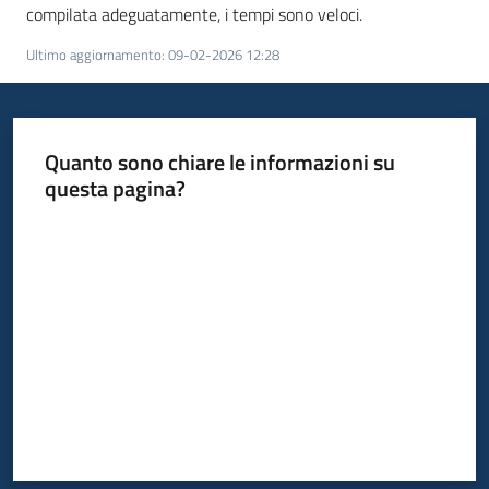
partecipazione
compilata adeguatamente, i tempi sono veloci.
Ultimo aggiornamento
:
09-02-2026 12:28
Seguici
su
Quanto sono chiare le informazioni su
questa pagina?
Valuta da 1 a 5 stelle