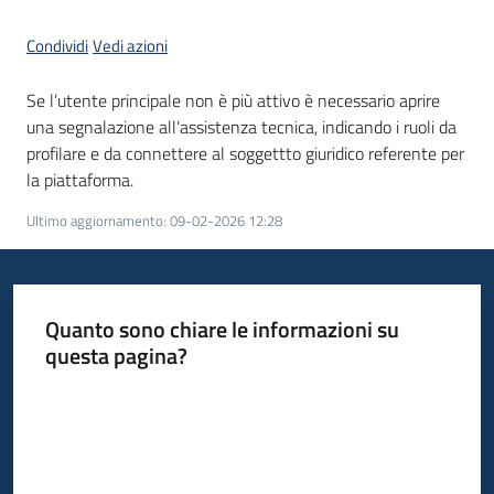
partecipazione
Condividi
Vedi azioni
Se l’utente principale non è più attivo è necessario aprire
Seguici
una segnalazione all’assistenza tecnica, indicando i ruoli da
su
profilare e da connettere al soggettto giuridico referente per
la piattaforma.
Ultimo aggiornamento
:
09-02-2026 12:28
Quanto sono chiare le informazioni su
questa pagina?
Valuta da 1 a 5 stelle