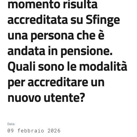
momento risulta
accreditata su Sfinge
Opportunità
una persona che è
andata in pensione.
Progetti
e
Quali sono le modalità
attività
Menu selezionato
per accreditare un
Servizi
nuovo utente?
Comunicazione
Data
:
09 febbraio 2026
e