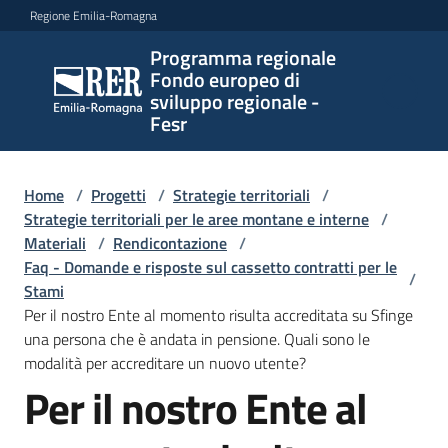
Vai al contenuto
Vai alla navigazione
Vai al footer
Regione Emilia-Romagna
Programma regionale
Programma
Fondo europeo di
regionale
sviluppo regionale -
Fondo
Fesr
europeo di
sviluppo
regionale -
Home
/
Progetti
/
Strategie territoriali
/
Strategie territoriali per le aree montane e interne
Fesr
/
Materiali
/
Rendicontazione
/
Faq - Domande e risposte sul cassetto contratti per le
/
Stami
Novità
Per il nostro Ente al momento risulta accreditata su Sfinge
una persona che è andata in pensione. Quali sono le
modalità per accreditare un nuovo utente?
Per il nostro Ente al
Programmi
Salta al contenuto
e
strategie