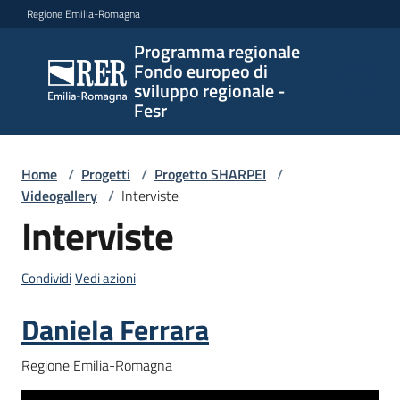
Vai al contenuto
Vai alla navigazione
Vai al footer
Regione Emilia-Romagna
Programma regionale
Programma
Fondo europeo di
regionale
sviluppo regionale -
Fondo
Fesr
europeo di
sviluppo
regionale -
Home
/
Progetti
/
Progetto SHARPEI
/
Videogallery
Fesr
/
Interviste
Interviste
Novità
Condividi
Vedi azioni
Daniela Ferrara
Programmi
Regione Emilia-Romagna
e
strategie