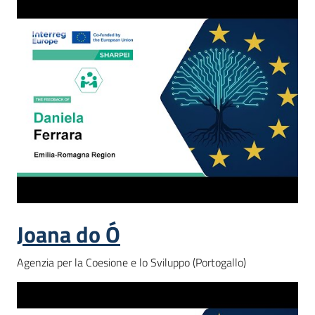
Opportunità
Progetti
e
attività
Menu selezionato
Servizi
Joana do Ó
Agenzia per la Coesione e lo Sviluppo (Portogallo)
Comunicazione
e