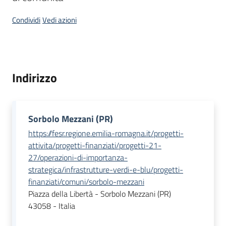
Condividi
Vedi azioni
Opportunità
Indirizzo
Progetti
e
attività
Menu selezionato
Sorbolo Mezzani (PR)
Servizi
https://fesr.regione.emilia-romagna.it/progetti-
attivita/progetti-finanziati/progetti-21-
27/operazioni-di-importanza-
strategica/infrastrutture-verdi-e-blu/progetti-
finanziati/comuni/sorbolo-mezzani
Piazza della Libertà - Sorbolo Mezzani (PR)
Comunicazione
43058 - Italia
e