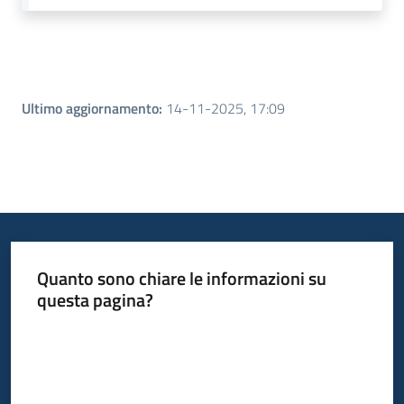
partecipazione
Seguici
su
Ultimo aggiornamento
:
14-11-2025, 17:09
Quanto sono chiare le informazioni su
questa pagina?
Valuta da 1 a 5 stelle