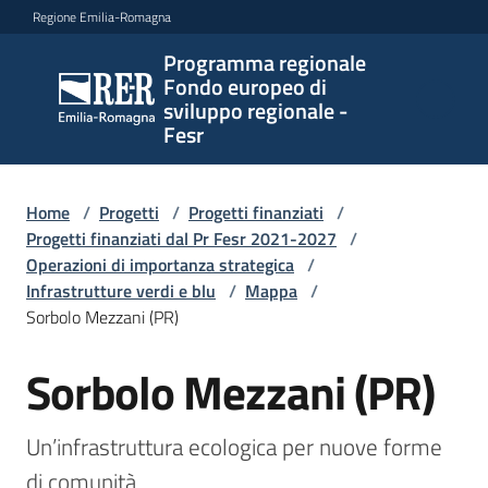
Vai al contenuto
Vai alla navigazione
Vai al footer
Regione Emilia-Romagna
Programma regionale
Programma
Fondo europeo di
regionale
sviluppo regionale -
Fondo
Fesr
europeo di
sviluppo
regionale -
Home
/
Progetti
/
Progetti finanziati
/
Progetti finanziati dal Pr Fesr 2021-2027
Fesr
/
Operazioni di importanza strategica
/
Infrastrutture verdi e blu
/
Mappa
/
Sorbolo Mezzani (PR)
Novità
Sorbolo Mezzani (PR)
Salta al contenuto
Programmi
Un’infrastruttura ecologica per nuove forme 
e
di comunità
strategie