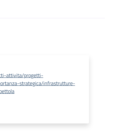
ti-attivita/progetti-
ortanza-strategica/infrastrutture-
bettola