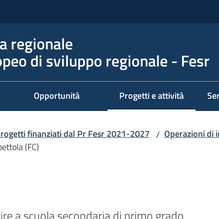
 regionale
peo di sviluppo regionale - Fesr
Opportunità
Progetti e attività
Ser
Menu selezionato
rogetti finanziati dal Pr Fesr 2021-2027
Operazioni di 
/
ttola (FC)
bire a scuola secondaria di primo grado