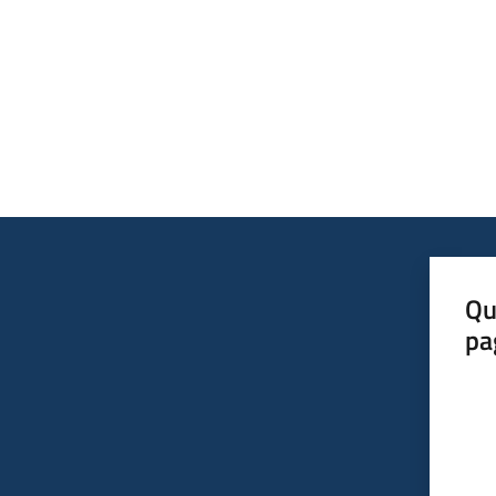
Qu
pa
Valut