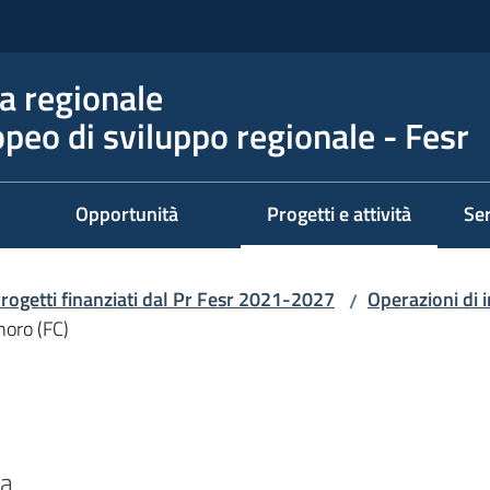
 regionale
peo di sviluppo regionale - Fesr
Opportunità
Progetti e attività
Ser
Menu selezionato
rogetti finanziati dal Pr Fesr 2021-2027
Operazioni di 
/
noro (FC)
ia