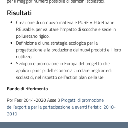
per il maggior numero possibile di bambini scolastici.
partecipazione
Risultati
Creazione di un nuovo materiale PURE = PUrethane
Seguici
REusable, per valutare l'impatto di scocche e sedie in
su
poliuretano rigido;
Definizione di una strategia ecologica per la
progettazione e la produzione dei nuovi prodotti e il loro
riutilizzo;
Sviluppo e promozione in Europa del progetto che
applica i principi dell’economia circolare negli arredi
scolastici, nel rispetto dell’action plan della Ue.
Bando di riferimento
Por Fesr 2014-2020 Asse 3
Progetti di promozione
dell’export e per la partecipazione a eventi fieristici 2018-
2019