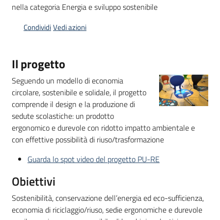
nella categoria Energia e sviluppo sostenibile
Condividi
Vedi azioni
Opportunità
Il progetto
Progetti
Seguendo un modello di economia
e
circolare, sostenibile e solidale, il progetto
attività
comprende il design e la produzione di
Menu selezionato
sedute scolastiche: un prodotto
Servizi
ergonomico e durevole con ridotto impatto ambientale e
con effettive possibilità di riuso/trasformazione
Guarda lo spot video del progetto PU-RE
Obiettivi
Sostenibilità, conservazione dell’energia ed eco-sufficienza,
Comunicazione
economia di riciclaggio/riuso, sedie ergonomiche e durevole
e