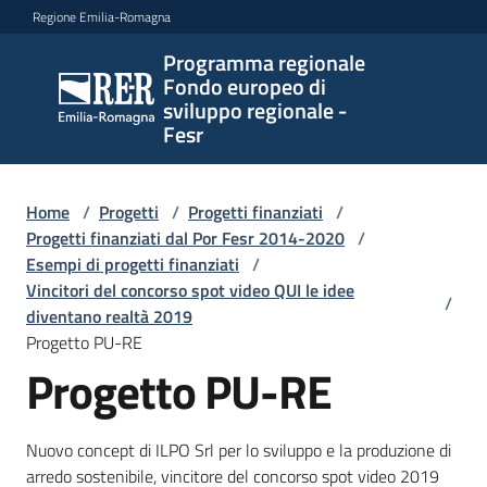
Vai al contenuto
Vai alla navigazione
Vai al footer
Regione Emilia-Romagna
Programma regionale
Programma
Fondo europeo di
regionale
sviluppo regionale -
Fondo
Fesr
europeo di
sviluppo
regionale -
Home
/
Progetti
/
Progetti finanziati
/
Progetti finanziati dal Por Fesr 2014-2020
Fesr
/
Esempi di progetti finanziati
/
Vincitori del concorso spot video QUI le idee
/
diventano realtà 2019
Novità
Progetto PU-RE
Progetto PU-RE
Programmi
Nuovo concept di ILPO Srl per lo sviluppo e la produzione di
e
arredo sostenibile, vincitore del concorso spot video 2019
strategie