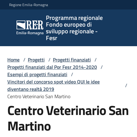
Vai al contenuto
Vai alla navigazione
Vai al footer
Regione Emilia-Romagna
Programma regionale
Programma
Fondo europeo di
regionale
sviluppo regionale -
Fondo
Fesr
europeo di
sviluppo
regionale -
Home
/
Progetti
/
Progetti finanziati
/
Progetti finanziati dal Por Fesr 2014-2020
Fesr
/
Esempi di progetti finanziati
/
Vincitori del concorso spot video QUI le idee
/
diventano realtà 2019
Novità
Centro Veterinario San Martino
Centro Veterinario San
Martino
Programmi
e
strategie