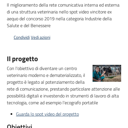
Il miglioramento della rete comunicativa interna ed esterna
di una struttura veterinaria nello spot video vincitore ex
aequo del concorso 2019 nella categoria Industrie della
Opportunità
Salute e del Benessere
Condividi
Vedi azioni
Progetti
e
Il progetto
attività
Menu selezionato
Con l'obiettivo di diventare un centro
Servizi
veterinario moderno e dematerializzato, il
progetto è legato al potenziamento della
rete di comunicazione, prestando particolare attenzione alle
possibilità digitali e investendo in strumenti di lavoro di alta
tecnologia, come ad esempio l'ecografo portatile
Guarda lo spot video del progetto
Comunicazione
e
Obiettivi