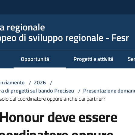
 regionale
peo di sviluppo regionale - Fesr
Opportunità
Progetti e attività
Ser
nanziamento
2026
/
/
ra di progetti sul bando Preciseu
Presentazione doman
/
solo dal coordinatore oppure anche dai partner?
f Honour deve essere
coordinatore oppure