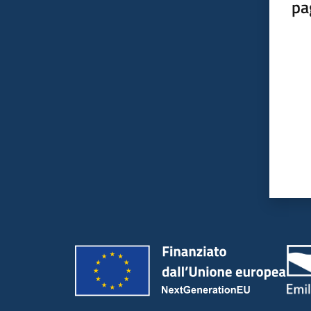
pa
Valut