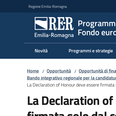
Vai al contenuto
Vai alla navigazione
Vai al footer
Regione Emilia-Romagna
Programma
Fondo euro
Novità
Programmi e strategie
Home
Opportunità
Opportunità di fi
/
/
Bando integrativo regionale per la candidatu
La Declaration of Honour deve essere firmata 
Salta al contenuto
La Declaration o
firmata solo dal 