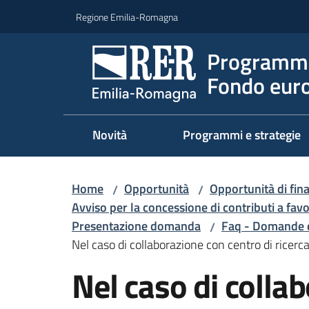
Vai al contenuto
Vai alla navigazione
Vai al footer
Regione Emilia-Romagna
Programma
Fondo euro
Novità
Programmi e strategie
Home
Opportunità
Opportunità di fi
/
/
Avviso per la concessione di contributi a fav
Presentazione domanda
Faq - Domande e
/
Nel caso di collaborazione con centro di ricerca ,
Salta al contenuto
Nel caso di colla