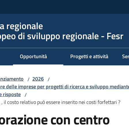
 regionale
peo di sviluppo regionale - Fesr
Opportunità
Progetti e attività
Ser
nanziamento
2026
/
/
ore delle imprese per progetti di ricerca e sviluppo mediant
 risposte
/
 il costo relativo può essere inserito nei costi forfettari ?
borazione con centro