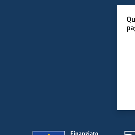
Qu
pa
Valut