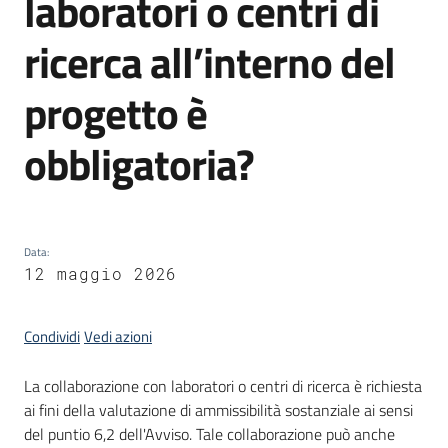
laboratori o centri di
ricerca all’interno del
Opportunità
progetto è
obbligatoria?
Progetti
e
attività
Servizi
Data
:
12 maggio 2026
Condividi
Vedi azioni
La collaborazione con laboratori o centri di ricerca è richiesta
Comunicazione
ai fini della valutazione di ammissibilità sostanziale ai sensi
e
del puntio 6,2 dell'Avviso. Tale collaborazione può anche