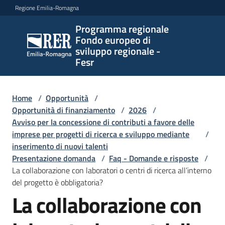
Vai al contenuto
Vai alla navigazione
Vai al footer
Regione Emilia-Romagna
Programma regionale
Programma
Fondo europeo di
regionale
sviluppo regionale -
Fondo
Fesr
europeo di
sviluppo
regionale -
Home
/
Opportunità
/
Opportunità di finanziamento
Fesr
/
2026
/
Avviso per la concessione di contributi a favore delle
imprese per progetti di ricerca e sviluppo mediante
/
inserimento di nuovi talenti
Novità
Presentazione domanda
/
Faq - Domande e risposte
/
La collaborazione con laboratori o centri di ricerca all’interno
del progetto è obbligatoria?
La collaborazione con
Programmi
Salta al contenuto
e
strategie