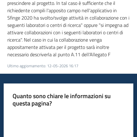
partecipazione
prescindere al progetto. In tal caso è sufficiente che il
richiedente compili l'apposito campo nell'applicativo in
Sfinge 2020 ha svolto/svolge attività in collaborazione con i
seguenti laboratori o centri di ricerca" oppure "si impegna ad
Seguici
attivare collaborazioni con i seguenti laboratori o centri di
su
ricerca". Nel caso in cui la collaborazione venga
appositamente attivata per il progetto sarà inoltre
necessario descriverla al punto A.11 dell'Allegato F
Ultimo aggiornamento
:
12-05-2026 16:17
Quanto sono chiare le informazioni su
questa pagina?
Valuta da 1 a 5 stelle