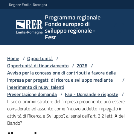
Vai al contenuto
Vai alla navigazione
Vai al footer
Regione Emilia-Romagna
Programma regionale
Programma
Fondo europeo di
regionale
sviluppo regionale -
Fondo
Fesr
europeo di
sviluppo
regionale -
Home
/
Opportunità
/
Opportunità di finanziamento
Fesr
/
2026
/
Avviso per la concessione di contributi a favore delle
imprese per progetti di ricerca e sviluppo mediante
/
inserimento di nuovi talenti
Novità
Presentazione domanda
/
Faq - Domande e risposte
/
Il socio-amministratore dell’impresa proponente può essere
considerato ed assunto come “nuovo addetto impiegato in
attività di Ricerca e Sviluppo”, ai sensi dell’art. 3.2 lett. A del
Programmi
Bando?
e
strategie
Salta al contenuto