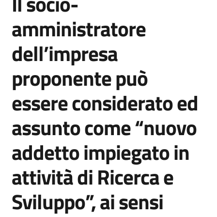
Il socio-
amministratore
Opportunità
dell’impresa
proponente può
Progetti
e
essere considerato ed
attività
assunto come “nuovo
Servizi
addetto impiegato in
attività di Ricerca e
Sviluppo”, ai sensi
Comunicazione
e