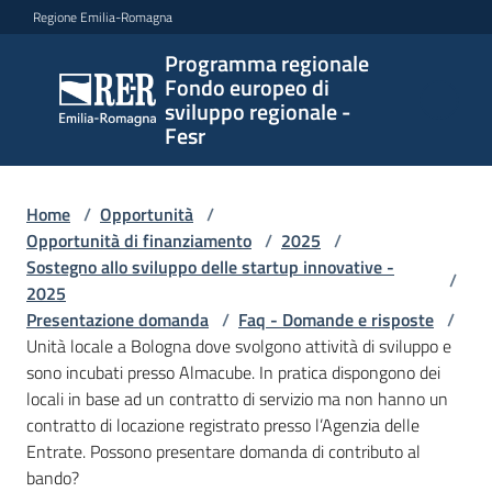
Vai al contenuto
Vai alla navigazione
Vai al footer
Regione Emilia-Romagna
Programma regionale
Programma
Fondo europeo di
regionale
sviluppo regionale -
Fondo
Fesr
europeo di
sviluppo
regionale -
Home
/
Opportunità
/
Opportunità di finanziamento
Fesr
/
2025
/
Sostegno allo sviluppo delle startup innovative -
/
2025
Presentazione domanda
/
Faq - Domande e risposte
/
Novità
Unità locale a Bologna dove svolgono attività di sviluppo e
sono incubati presso Almacube. In pratica dispongono dei
locali in base ad un contratto di servizio ma non hanno un
contratto di locazione registrato presso l’Agenzia delle
Programmi
Entrate. Possono presentare domanda di contributo al
e
bando?
strategie