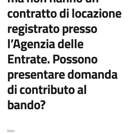
partecipazione
contratto di locazione
registrato presso
Seguici
su
l’Agenzia delle
Entrate. Possono
presentare domanda
di contributo al
bando?
Data
: