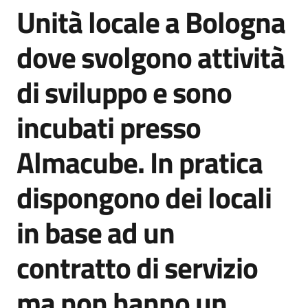
Unità locale a Bologna
Salta al contenuto
dove svolgono attività
Opportunità
di sviluppo e sono
Progetti
incubati presso
e
attività
Almacube. In pratica
Servizi
dispongono dei locali
in base ad un
contratto di servizio
Comunicazione
ma non hanno un
e