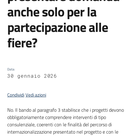
anche solo per la
partecipazione alle
Opportunità
fiere?
Progetti
e
attività
Data
:
30 gennaio 2026
Servizi
Condividi
Vedi azioni
No. Il bando al paragrafo 3 stabilisce che i progetti devono
obbligatoriamente comprendere interventi di tipo
Comunicazione
consulenziale, coerenti con le finalità del percorso di
e
internazionalizzazione presentato nel progetto e con le