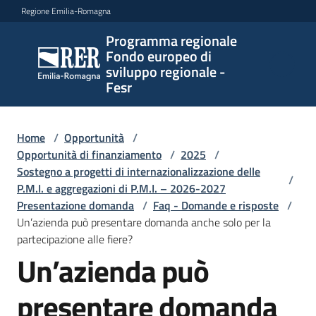
Vai al contenuto
Vai alla navigazione
Vai al footer
Regione Emilia-Romagna
Programma regionale
Programma
Fondo europeo di
regionale
sviluppo regionale -
Fondo
Fesr
europeo di
sviluppo
regionale -
Home
/
Opportunità
/
Opportunità di finanziamento
Fesr
/
2025
/
Sostegno a progetti di internazionalizzazione delle
/
P.M.I. e aggregazioni di P.M.I. – 2026-2027
Presentazione domanda
/
Faq - Domande e risposte
/
Novità
Un’azienda può presentare domanda anche solo per la
partecipazione alle fiere?
Un’azienda può
Salta al contenuto
Programmi
presentare domanda
e
strategie