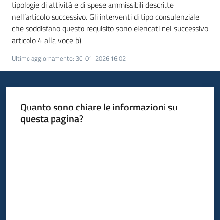
partecipazione
tipologie di attività e di spese ammissibili descritte
nell’articolo successivo. Gli interventi di tipo consulenziale
che soddisfano questo requisito sono elencati nel successivo
articolo 4 alla voce b).
Seguici
su
Ultimo aggiornamento
:
30-01-2026 16:02
Quanto sono chiare le informazioni su
questa pagina?
Valuta da 1 a 5 stelle