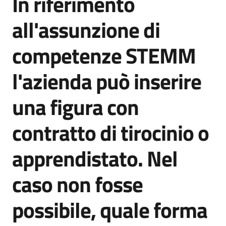
In riferimento
all'assunzione di
Opportunità
competenze STEMM
l'azienda può inserire
Progetti
e
una figura con
attività
contratto di tirocinio o
Servizi
apprendistato. Nel
caso non fosse
possibile, quale forma
Comunicazione
e