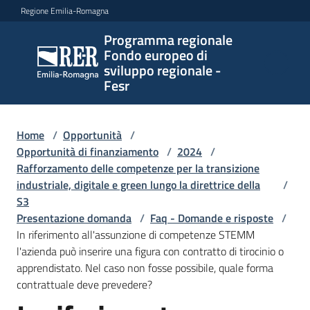
Vai al contenuto
Vai alla navigazione
Vai al footer
Regione Emilia-Romagna
Programma regionale
Programma
Fondo europeo di
regionale
sviluppo regionale -
Fondo
Fesr
europeo di
sviluppo
regionale -
Home
/
Opportunità
/
Opportunità di finanziamento
Fesr
/
2024
/
Rafforzamento delle competenze per la transizione
industriale, digitale e green lungo la direttrice della
/
S3
Novità
Presentazione domanda
/
Faq - Domande e risposte
/
In riferimento all'assunzione di competenze STEMM
l'azienda può inserire una figura con contratto di tirocinio o
apprendistato. Nel caso non fosse possibile, quale forma
Programmi
contrattuale deve prevedere?
e
strategie
Salta al contenuto