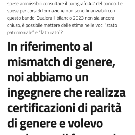
spese ammissibili consultare il paragrafo 4.2 del bando. Le
spese per corsi di formazione non sono finanziabili con
questo bando. Qualora il bilancio 2023 non sia ancora
Opportunità
chiuso, è possibile mettere delle stime nelle voci “stato
patrimoniale” e “fatturato”?
In riferimento al
Salta al contenuto
Progetti
e
mismatch di genere,
attività
noi abbiamo un
Servizi
ingegnere che realizza
certificazioni di parità
di genere e volevo
Comunicazione
e