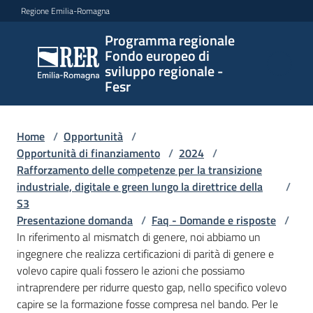
Vai al contenuto
Vai alla navigazione
Vai al footer
Regione Emilia-Romagna
Programma regionale
Programma
Fondo europeo di
regionale
sviluppo regionale -
Fondo
Fesr
europeo di
sviluppo
regionale -
Home
/
Opportunità
/
Opportunità di finanziamento
Fesr
/
2024
/
Rafforzamento delle competenze per la transizione
industriale, digitale e green lungo la direttrice della
/
S3
Novità
Presentazione domanda
/
Faq - Domande e risposte
/
In riferimento al mismatch di genere, noi abbiamo un
ingegnere che realizza certificazioni di parità di genere e
volevo capire quali fossero le azioni che possiamo
Programmi
intraprendere per ridurre questo gap, nello specifico volevo
e
capire se la formazione fosse compresa nel bando. Per le
strategie