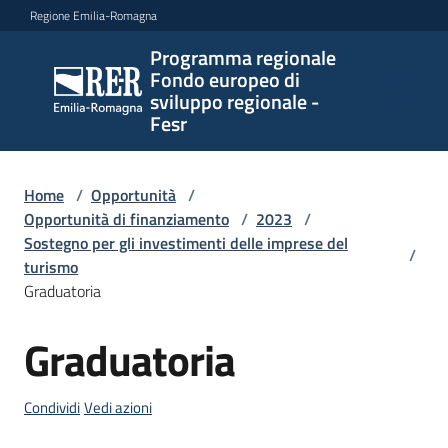
Vai al contenuto
Vai alla navigazione
Vai al footer
Regione Emilia-Romagna
Programma regionale
Programma
Fondo europeo di
regionale
sviluppo regionale -
Fondo
Fesr
europeo di
sviluppo
regionale -
Home
/
Opportunità
/
Opportunità di finanziamento
Fesr
/
2023
/
Sostegno per gli investimenti delle imprese del
/
turismo
Graduatoria
Novità
Graduatoria
Salta al contenuto
Programmi
Condividi
Vedi azioni
e
strategie