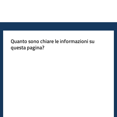
Opportunità
Progetti
Quanto sono chiare le informazioni su
e
questa pagina?
attività
Valuta da 1 a 5 stelle
Servizi
Comunicazione
e