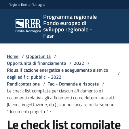
Vai al contenuto
Vai alla navigazione
Vai al footer
Regione Emilia-Romagna
Programma regionale
Programma
Fondo europeo di
regionale
sviluppo regionale -
Fondo
Fesr
europeo di
sviluppo
regionale -
Home
/
Opportunità
/
Opportunità di finanziamento
Fesr
/
2022
/
Riqualificazione energetica e adeguamento sismico
/
degli edifici pubblici - 2022
Rendicontazione
/
Faq - Domande e risposte
/
Novità
Le check list compilate per ciascun affidamento e i
documenti relativi agli affidamenti come determine e atti
(lavori, progettazione, etc) , vanno caricate nella Sezione
"documenti progetto" ?
Programmi
Le check list compilate
e
Salta al contenuto
strategie