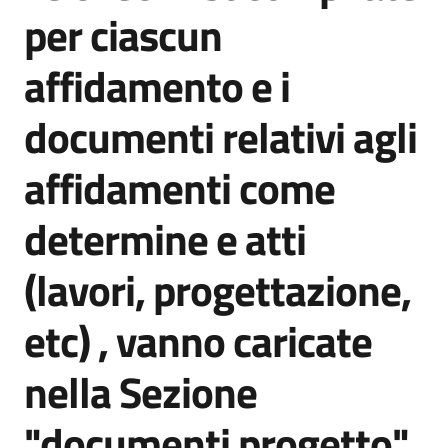
per ciascun
affidamento e i
Opportunità
documenti relativi agli
Progetti
affidamenti come
e
attività
determine e atti
Servizi
(lavori, progettazione,
etc) , vanno caricate
nella Sezione
Comunicazione
"documenti progetto"
e