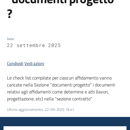
partecipazione
?
Seguici
su
Data
:
22 settembre 2025
Condividi
Vedi azioni
Le check list compilate per ciascun affidamento vanno
caricate nella Sezione "documenti progetto" i documenti
relativi agli affidamenti come determine e atti (lavori,
progettazione, etc) nella "sezione contratto"
Ultimo aggiornamento
:
22-09-2025 16:41