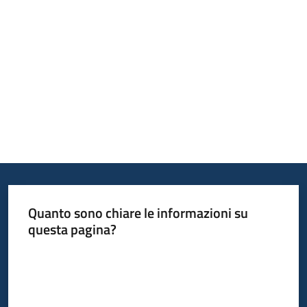
Opportunità
Progetti
e
attività
Servizi
Quanto sono chiare le informazioni su
questa pagina?
Valuta da 1 a 5 stelle
Comunicazione
e