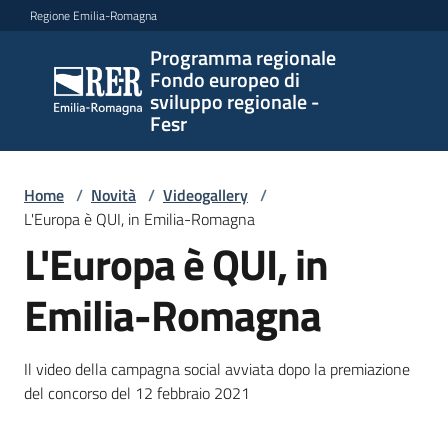
Vai al contenuto
Vai alla navigazione
Vai al footer
Regione Emilia-Romagna
Programma regionale
Programma
Fondo europeo di
regionale
sviluppo regionale -
Fondo
Fesr
europeo di
sviluppo
regionale -
Home
/
Novità
/
Videogallery
/
L'Europa è QUI, in Emilia-Romagna
Fesr
L'Europa è QUI, in
Emilia-Romagna
Novità
Il video della campagna social avviata dopo la premiazione
Programmi
del concorso del 12 febbraio 2021
e
strategie