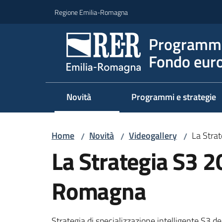
Vai al contenuto
Vai alla navigazione
Vai al footer
Regione Emilia-Romagna
Programma
Fondo euro
Novità
Programmi e strategie
Home
Novità
Videogallery
La Stra
/
/
/
La Strategia S3 
Romagna
Strategia di specializzazione intelligente S3 