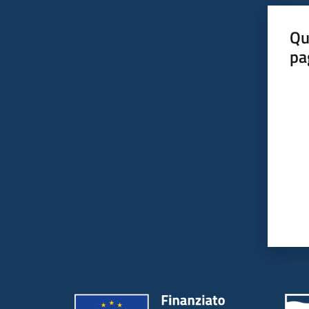
Qu
pa
Valut