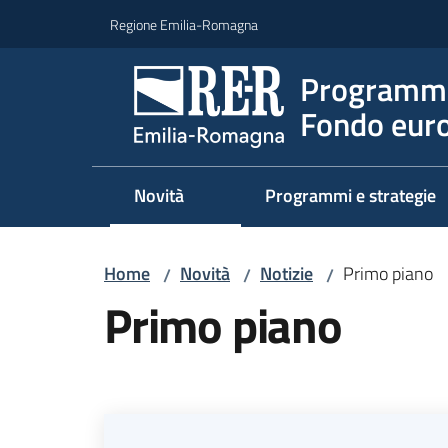
Vai al contenuto
Vai alla navigazione
Vai al footer
Regione Emilia-Romagna
Programma
Fondo euro
Novità
Programmi e strategie
Home
Novità
Notizie
Primo piano
/
/
/
Primo piano