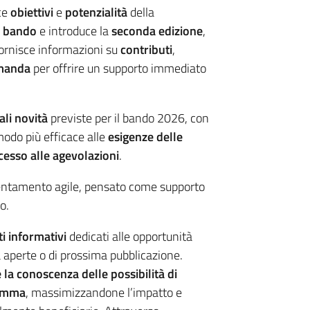
ce
obiettivi
e
potenzialità
della
 bando
e introduce la
seconda edizione
,
ornisce informazioni su
contributi
,
omanda
per offrire un supporto immediato
ali novità
previste per il bando 2026, con
modo più efficace alle
esigenze delle
cesso alle agevolazioni
.
entamento agile, pensato come supporto
o.
ti informativi
dedicati alle opportunità
à aperte o di prossima pubblicazione.
e la conoscenza delle possibilità di
ramma
, massimizzandone l’impatto e