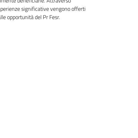
lmente beneficiarie. Attraverso
esperienze significative vengono offerti
lle opportunità del Pr Fesr.