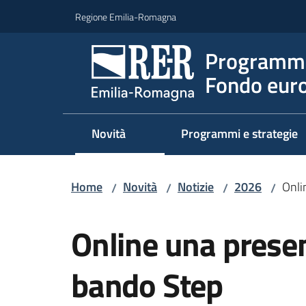
Vai al contenuto
Vai alla navigazione
Vai al footer
Regione Emilia-Romagna
Programma
Fondo euro
Novità
Programmi e strategie
Home
Novità
Notizie
2026
Onli
/
/
/
/
Salta al contenuto
Online una presen
bando Step