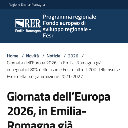
Vai al contenuto
Vai alla navigazione
Vai al footer
Regione Emilia-Romagna
Programma regionale
Programma
Fondo europeo di
regionale
sviluppo regionale -
Fondo
Fesr
europeo di
sviluppo
regionale -
Home
/
Novità
/
Notizie
/
2026
/
Giornata dell’Europa 2026, in Emilia-Romagna già
Fesr
impegnato l’80% delle risorse Fesr e oltre il 70% delle risorse
Fse+ della programmazione 2021-2027
Novità
Giornata dell’Europa
Salta al contenuto
2026, in Emilia-
Programmi
e
Romagna già
strategie