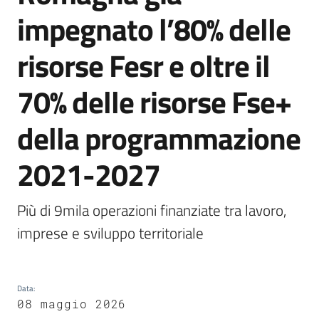
impegnato l’80% delle
Opportunità
risorse Fesr e oltre il
70% delle risorse Fse+
Progetti
della programmazione
e
attività
2021-2027
Servizi
Più di 9mila operazioni finanziate tra lavoro, 
imprese e sviluppo territoriale
Comunicazione
Data
:
08 maggio 2026
e