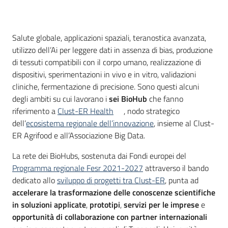
partecipazione
Introduzione
Salute globale, applicazioni spaziali, teranostica avanzata,
Seguici
utilizzo dell’Ai per leggere dati in assenza di bias, produzione
su
di tessuti compatibili con il corpo umano, realizzazione di
dispositivi, sperimentazioni in vivo e in vitro, validazioni
cliniche, fermentazione di precisione. Sono questi alcuni
degli ambiti su cui lavorano i
sei BioHub
che fanno
riferimento a
Clust-ER Health
, nodo strategico
dell’
ecosistema regionale dell’innovazione
, insieme al Clust-
ER Agrifood e all’Associazione Big Data.
La rete dei BioHubs, sostenuta dai Fondi europei del
Programma regionale Fesr 2021-2027
attraverso il bando
dedicato allo
sviluppo di progetti tra Clust-ER
, punta ad
accelerare la trasformazione delle conoscenze scientifiche
in soluzioni applicate
,
prototipi
,
servizi per le imprese
e
opportunità di collaborazione con partner internazionali