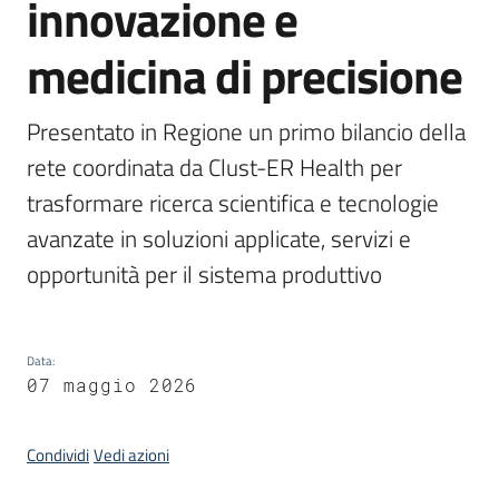
innovazione e
medicina di precisione
Opportunità
Presentato in Regione un primo bilancio della 
rete coordinata da Clust-ER Health per 
Progetti
e
trasformare ricerca scientifica e tecnologie 
attività
avanzate in soluzioni applicate, servizi e 
opportunità per il sistema produttivo
Servizi
Data
:
07 maggio 2026
Comunicazione
Condividi
Vedi azioni
e