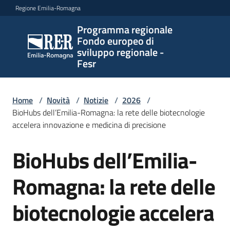
Vai al contenuto
Vai alla navigazione
Vai al footer
Regione Emilia-Romagna
Programma regionale
Programma
Fondo europeo di
regionale
sviluppo regionale -
Fondo
Fesr
europeo di
sviluppo
regionale -
Home
/
Novità
/
Notizie
/
2026
/
BioHubs dell’Emilia-Romagna: la rete delle biotecnologie
Fesr
accelera innovazione e medicina di precisione
BioHubs dell’Emilia-
Salta al contenuto
Novità
Romagna: la rete delle
Programmi
biotecnologie accelera
e
strategie