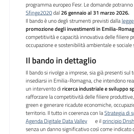
programma europeo Fesr. Le domande potranno e
Sfinge2020
dal
26 gennaio al 31 marzo 2026.
Il bando è uno degli strumenti previsti dalla
legge
promozione degli investimenti in Emilia-Roma
competitività e capacità innovativa delle filiere pr
occupazione e sostenibilità ambientale e sociale su 
Il bando in dettaglio
Il bando si rivolge a imprese, sia già presenti sul 
insediarsi in Emilia-Romagna, che intendono r
un intervento di
ricerca industriale e sviluppo 
rafforzare la competitività delle filiere produttiv
green e generare ricadute economiche, occupazion
territorio. Il tutto in coerenza con la
Strategia di s
Agenda Digitale Data Valley
e il
principio Dnsh
senza
un danno significativo così come indicato d