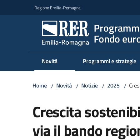
Vai al contenuto
Vai alla navigazione
Vai al footer
Regione Emilia-Romagna
Programma
Fondo euro
Novità
Programmi e strategie
Home
Novità
Notizie
2025
Cres
/
/
/
/
Salta al contenuto
Crescita sostenibi
via il bando regi