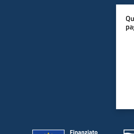
Qu
pa
Valut