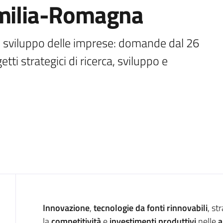
Emilia-Romagna
e sviluppo delle imprese: domande dal 26 
i strategici di ricerca, sviluppo e 
Introduzione
Innovazione
,
tecnologie da fonti rinnovabili
, st
la
competitività
e
investimenti produttivi
nelle
a