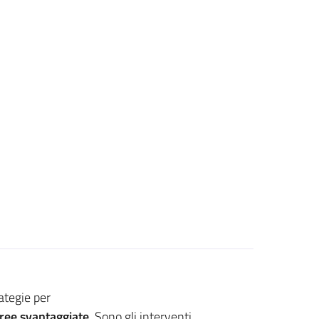
rategie per
ree svantaggiate
. Sono gli interventi