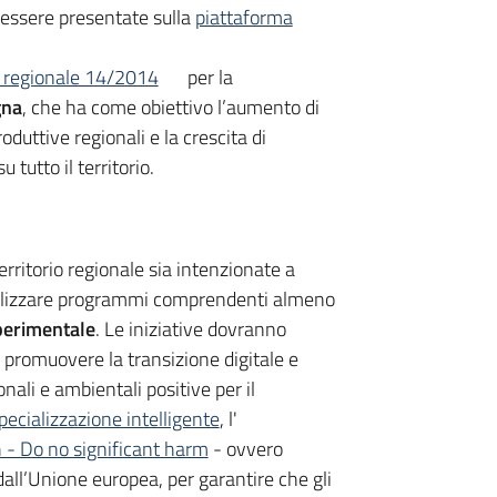
ssere presentate sulla
piattaforma
 regionale 14/2014
per la
gna
, che ha come obiettivo l’aumento di
oduttive regionali e la crescita di
tutto il territorio.
territorio regionale sia intenzionate a
ealizzare programmi comprendenti almeno
sperimentale
. Le iniziative dovranno
e, promuovere la transizione digitale e
ali e ambientali positive per il
pecializzazione intelligente
, l'
 - Do no significant harm
- ovvero
all’Unione europea, per garantire che gli