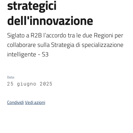
strategici
dell'innovazione
Opportunità
Siglato a R2B l’accordo tra le due Regioni per 
collaborare sulla Strategia di specializzazione 
Progetti
e
intelligente - S3
attività
Servizi
Data
:
25 giugno 2025
Condividi
Vedi azioni
Comunicazione
e