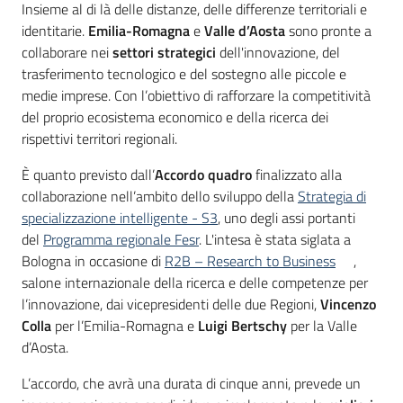
Introduzione
partecipazione
Insieme al di là delle distanze, delle differenze territoriali e
identitarie.
Emilia-Romagna
e
Valle d’Aosta
sono pronte a
collaborare nei
settori strategici
dell'innovazione, del
trasferimento tecnologico e del sostegno alle piccole e
Seguici
medie imprese. Con l’obiettivo di rafforzare la competitività
su
del proprio ecosistema economico e della ricerca dei
rispettivi territori regionali.
È quanto previsto dall’
Accordo quadro
finalizzato alla
collaborazione nell’ambito dello sviluppo della
Strategia di
specializzazione intelligente - S3
, uno degli assi portanti
del
Programma regionale Fesr
. L'intesa è stata siglata a
Bologna in occasione di
R2B – Research to Business
,
salone internazionale della ricerca e delle competenze per
l’innovazione, dai vicepresidenti delle due Regioni,
Vincenzo
Colla
per l’Emilia-Romagna e
Luigi Bertschy
per la Valle
d’Aosta.
L’accordo, che avrà una durata di cinque anni, prevede un