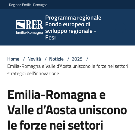
Vai al contenuto
Vai alla navigazione
Vai al footer
Regione Emilia-Romagna
Programma regionale
Programma
Fondo europeo di
regionale
sviluppo regionale -
Fondo
Fesr
europeo di
sviluppo
regionale -
Home
/
Novità
/
Notizie
/
2025
/
Emilia-Romagna e Valle d’Aosta uniscono le forze nei settori
Fesr
strategici dell'innovazione
Emilia-Romagna e
Salta al contenuto
Novità
Valle d’Aosta uniscono
Programmi
le forze nei settori
e
strategie