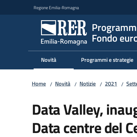
Vai al contenuto
Vai alla navigazione
Vai al footer
Regione Emilia-Romagna
Programma
Fondo euro
Novità
Programmi e strategie
Home
Novità
Notizie
2021
Set
/
/
/
/
Salta al contenuto
Data Valley, inau
Data centre del 