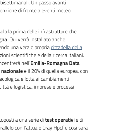
é bisettimanali. Un passo avanti
enzione di fronte a eventi meteo
olo la prima delle infrastrutture che
gna
. Qui verrà installato anche
endo una vera e propria
cittadella della
ioni scientifiche e della ricerca italiani.
ncentrerà nell’
Emilia-Romagna Data
o nazionale
e il 20% di quella europea, con
e ecologica e lotta ai cambiamenti
 città e logistica, imprese e processi
toposti a una serie di
test operativi
e di
rallelo con l'attuale Cray Hpcf e così sarà