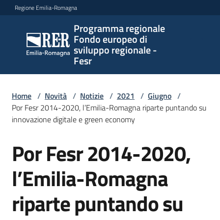
Vai al contenuto
Vai alla navigazione
Vai al footer
Regione Emilia-Romagna
Programma regionale
Programma
Fondo europeo di
regionale
sviluppo regionale -
Fondo
Fesr
europeo di
sviluppo
regionale -
Home
/
Novità
/
Notizie
/
2021
/
Giugno
/
Por Fesr 2014-2020, l’Emilia-Romagna riparte puntando su
Fesr
innovazione digitale e green economy
Por Fesr 2014-2020,
Salta al contenuto
Novità
l’Emilia-Romagna
Programmi
riparte puntando su
e
strategie