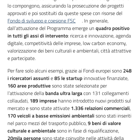
lo compongono, assicurando la prosecuzione dei progetti
approvati e poi sostituiti da queste spese con risorse del
Fondo di sviluppo e coesione FSC
. In generale,
dall’attuazione del Programma emerge un
quadro positivo
in tutti gli assi di intervento
: ricerca e innovazione, agenda
digitale, competitività delle imprese, low carbon economy,
valorizzazione dei beni culturali e ambientali, città attrattive
e partecipate.
Per fare solo alcuni esempi, grazie ai Fondi europei sono
248
i ricercatori assunti
e
85 le startup
innovative finanziate,
160 aree produttive
sono state selezionate per
l’attivazione della
banda ultra larga
con 131 collegamenti
collaudati,
189 imprese
hanno introdotto nuovi prodotti sul
mercato e sono state attivate
1.336 relazioni commerciali
,
170 veicoli a basse emissioni ambientali
sono stati inseriti
nel parco mezzi del trasporto pubblico,
9 beni di valore
culturale e ambientale
sono in fase di riqualificazione,
20mila persone
sono state coinvolte nelle attività della