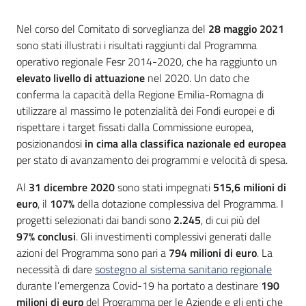
partecipazione
Introduzione
Nel corso del Comitato di sorveglianza del
28 maggio 2021
sono stati illustrati i risultati raggiunti dal Programma
operativo regionale Fesr 2014-2020, che ha raggiunto un
Seguici
elevato livello di attuazione
nel 2020. Un dato che
su
conferma la capacità della Regione Emilia-Romagna di
utilizzare al massimo le potenzialità dei Fondi europei e di
rispettare i target fissati dalla Commissione europea,
posizionandosi
in cima alla classifica nazionale ed europea
per stato di avanzamento dei programmi e velocità di spesa.
Al
31 dicembre 2020
sono stati impegnati
515,6 milioni di
euro
, il
107%
della dotazione complessiva del Programma. I
progetti selezionati dai bandi sono
2.245
, di cui più del
97% conclusi
. Gli investimenti complessivi generati dalle
azioni del Programma sono pari a
794 milioni di euro
. La
necessità di dare
sostegno al sistema sanitario regionale
durante l’emergenza Covid-19 ha portato a destinare
190
milioni di euro
del Programma per le Aziende e gli enti che