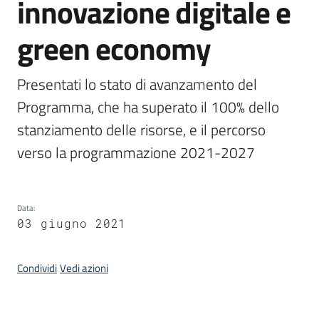
innovazione digitale e
green economy
Opportunità
Presentati lo stato di avanzamento del 
Programma, che ha superato il 100% dello 
Progetti
e
stanziamento delle risorse, e il percorso 
attività
verso la programmazione 2021-2027
Servizi
Data
:
03 giugno 2021
Condividi
Vedi azioni
Comunicazione
e